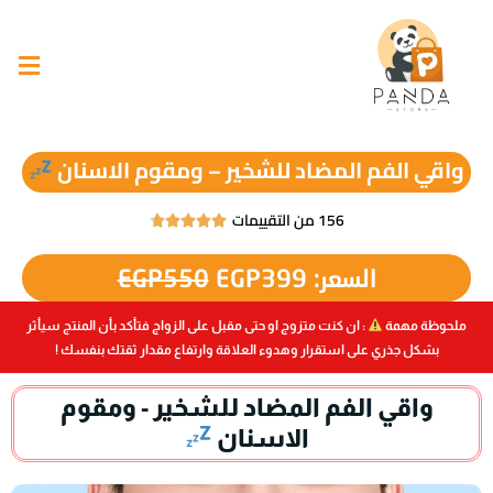
واقي الفم المضاد للشخير – ومقوم الاسنان
156 من التقييمات





السعر:
399
EGP
550
EGP
ملحوظة مهمة
: ان كنت متزوج او حتى مقبل على الزواج فتأكد بأن المنتج سيأثر
بشكل جذري على استقرار وهدوء العلاقة وارتفاع مقدار ثقتك بنفسك !
واقي الفم المضاد للشخير - ومقوم
الاسنان