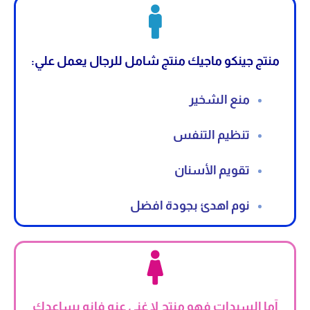
منتج جينكو ماجيك منتج شامل للرجال يعمل علي:
منع الشخير
تنظيم التنفس
تقويم الأسنان
نوم اهدئ بجودة افضل
آما السيدات فهو منتج لا غني عنه فانه يساعدك