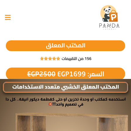
المكتب المعلق
156 من التقييمات





السعر:
1699
EGP
2500
EGP
المكتب المعلق الخشبي متعدد الاستخدامات
استخدمه كمكتب او وحدة تخزين او حتى كقطعة ديكور انيقة.. كل دا
في تصميم واحد!!!