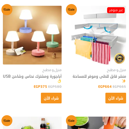
Sale!
Sale!
منزل و مطبخ
منزل و مطبخ
منشر قابل للطى وموفر للمساحة
أباجورة ومشترك نحاس وشاحن USB
EGP
375
EGP
580
EGP
664
EGP
665
شراء الأن
شراء الأن
Sale!
Sale!