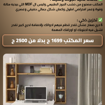
المكتب مصنوع من خشب الجوز الطبيعي وليس ال MDF اللي بيديه متانة
وقوة وعمر افتراضي اطول وكمان شكل جمالي حقيقي وعصري
تخزين ذكي :
6 درج صغار عشان تقدر تنظم فيهم ادواتك بإلاضافة لدرج كبير تقدر
تشيل فيه لابتوبك او اوراقك المهمة
سعر المكتب 1699 ج بدلا من 2500 ج