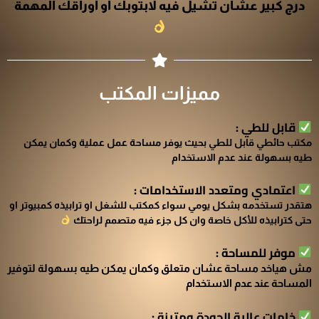
درج كبير عشان تشيل فيه لابتوبك او اوراقك المهمة
مميزات المكتب
قابل للطي :
مكتب حائطي قابل للطي بحيث يوفر مساحة عمل عملية وكمان يمكن
طيه بسهولة عند عدم الاستخدام
اعتمادي ومتعدد الاستخدامات :
هتقدر تستخدمه بشكل يومي سواء كمكتب للشغل او ترابيذه كمبيوتر او
حتى كترابيذه للأكل خاصة وان كل جزء فيه متصمم لراحتك
موفر للمساحة :
مش هياخد مساحة عشان متعلق وكمان يمكن طيه بسهولة لتوفير
المساحة عند عدم الاستخدام
خامات عالية الجودة ومتينة :