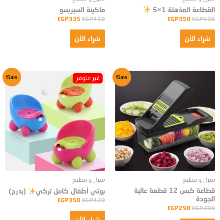
القطاعة المذهلة 1×5
ماكينة السبريسو
EGP
335
EGP
450
EGP
350
EGP
500
شراء الأن
شراء الأن
Sale!
Sale!
منزل و مطبخ
منزل و مطبخ
قطاعة كبس 12 قطعة عالية
بوتي أطفال كامل تركي
(بدرج)
الجودة
EGP
350
EGP
420
EGP
298
EGP
299
شراء الأن