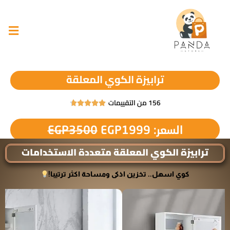
ترابيزة الكوي المعلقة
156 من التقييمات





السعر:
1999
EGP
3500
EGP
ترابيزة الكوي المعلقة متعددة الاستخدامات
كوي اسهل.. تخزين اذكى ومساحة اكثر ترتيبا!