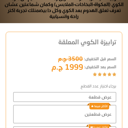
الكوي (المكواة-البخاخات-الملابس) وكمان شماعتين عشان
تعرف تعلق الهدوم بعد الكوي وكل دا بيضمنلك تجربة اكتر
راحة وانسيابية
ترابيزة الكوي المعلقة
3500 ج.م
السعر قبل التخفيض:
1999 ج.م
السعر بعد التخفيض:





برجاء اختيار عدد القطع
عرض قطعة
عرض قطعتين