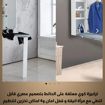
ترابيزة كوي معلقة على الحائط بتصميم عصري قابل
للطي مع مرآة انيقة و قفل امان و4 اماكن تخزين لتنظيم