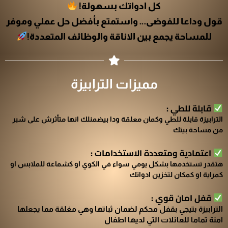
كل ادواتك بسهولة!
قول وداعا للفوضى… واستمتع بأفضل حل عملي وموفر
للمساحة يجمع بين الاناقة والوظائف المتعددة!
مميزات الترابيزة
قابلة للطي :
الترابيزة قابلة للطي وكمان معلقة ودا بيضمنلك انها متأثرش على شبر
من مساحة بيتك
اعتمادية ومتعددة الاستخدامات :
هتقدر تستخدمها بشكل يومي سواء في الكوي او كشماعة للملابس او
كمراية او كمكان لتخزين ادواتك
قفل امان قوي :
الترابيزة بتيجي ب
قفل محكم
لضمان ثباتها وهي مغلقة مما يجعلها
امنة تماما للعائلات التي لديها اطفال