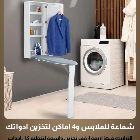
شماعة للملابس و4 اماكن لتخزين ادواتك
الترابيذه فيها اربعة ارفف تخزين واسعة لتنظيم كل ادوات