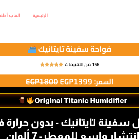
الرئيسية
العاب أطفا
فواحة سفينة تايتانيك
156 من التقييمات





السعر:
1399
EGP
1800
EGP
Original Titanic Humidifier
فينة تايتانيك - بدون حرارة فعل
نتشار واسع للمعطر- 7 ألوان