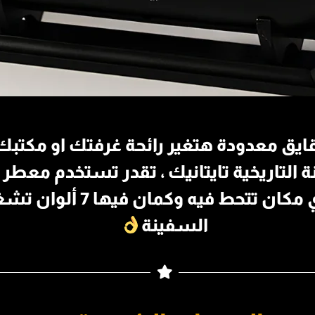
لتاريخية تايتانيك ، تقدر تستخدم معطر او
كتير ، هتضيف ديكور خيالي ل
السفينة