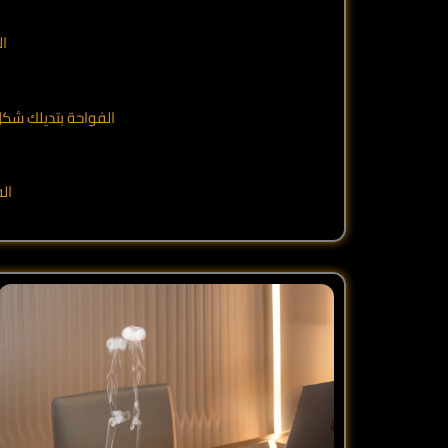
ال
الفواحة بتديلك شكل
ال