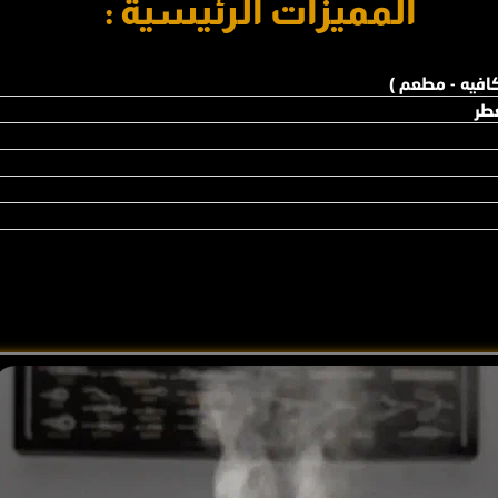
المميزات الرئيسية :
افيه - مطعم )
طر