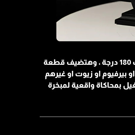
بلمسة واحدة من ايدك وفي دقايق معدودة هتغير رائحة غرفتك او مكتبك 180 درجة ، وهتضيف قطعة
 بيرفيوم او زيوت او غيرهم
أي مكان تتحط فيه وكمان فيها 7 ألوان تشغيل بمحاكاة واقعية لمبخرة