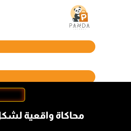
محاكاة واقعية لشكل س
ا