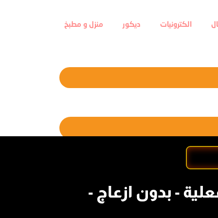
ل
الكترونيات
ديكور
منزل و مطبخ
ية - بدون ازعاج -