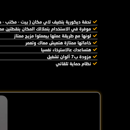
تحفة ديكورية بتضيف لاي مكان ( بيت - مكتب - ك
موفرة في الاستخدام بتملالك المكان بنقطتين مع
لونها مع طريقة عملها بيعملوا مزيج ممتاز
خاماتها ممتازة هتعيش معاك وتعمر
هتساعدك عالاسترخاء نفسيا
مزودة ب7 ألوان تشغيل
نظام حماية تلقائي