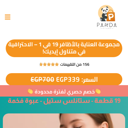
مجموعة العناية بالأظافر 19 في 1 – الاحترافية
في متناول إيديك!
156 من التقييمات





السعر:
339
EGP
700
EGP
خصم حصري لفترة محدودة
19 قطعة - ستانلس ستيل - عبوة فخمة