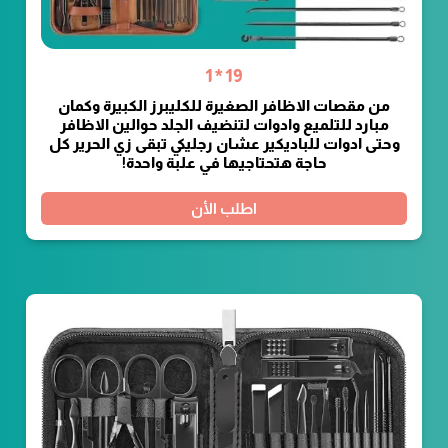
19*1
من مقصات الاظافر الصغيرة للكليبرز الكبيرة وكمان
مبارد للتلميع وادوات لتنضيف الجلد حوالين الاظافر
وحتى ادوات للباديكير عشان رجليكي تبقى زي الحرير كل
حاجة هتحتاجيها في علبة واحدة!
اطلب الأن