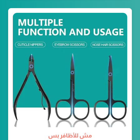
مش للأظافر بس