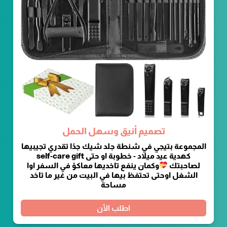
تصميم أنيق وسهل الحمل
المجموعة بتيجي في شنطة جلد شيك جدًا تقدري تجيبيها
كهدية عيد ميلاد - خطوبة او حتى self-care gift
لصاحبتك
وكمان ينفع تاخديها معاكؤ في السفر اوا
الشغل اوحتى تحتفظ بيها في البيت من غير ما تاخد
مساحة
اطلب الأن