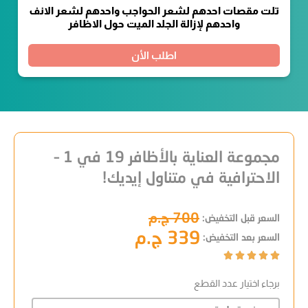
تلت مقصات احدهم لشعر الحواجب واحدهم لشعر الانف
واحدهم لإزالة الجلد الميت حول الاظافر
اطلب الأن
مجموعة العناية بالأظافر 19 في 1 –
الاحترافية في متناول إيديك!
700 ج.م
السعر قبل التخفيض:
339 ج.م
السعر بعد التخفيض:





برجاء اختيار عدد القطع