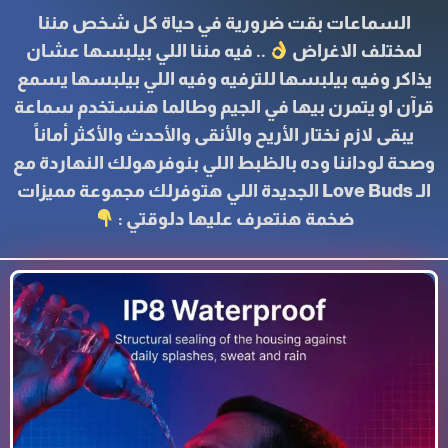
السماعات بقت ضرورية في حياة كل شخص مننا
لمختلف الاغراض
.. فيه مننا اللي بيلبسها عشان
يذاكر وفيه بيلبسها للترفيه وفيه اللي بيلبسها يسمع
قرآن او يتمرن بيها في الجيم وطالما هنستخدم سماعة
يبقى لازم نختار الأريح والأنقى والأحدث والأكثر أماناً
وصحة لوداننا وده بالظبط اللي بنوفرهولك النهاردة مع
الـ Love Buds الجديدة اللي هتوفرلك مجموعة مميزات
ضخمة هنتعرف عليها دلوقتي :