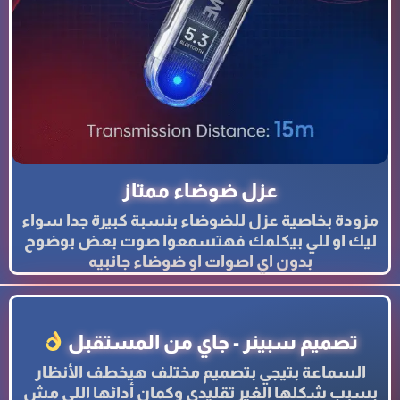
عزل ضوضاء ممتاز
مزودة بخاصية عزل للضوضاء بنسبة كبيرة جدا سواء
ليك او للي بيكلمك فهتسمعوا صوت بعض بوضوح
بدون اي اصوات او ضوضاء جانبيه
تصميم سبينر - جاي من المستقبل
السماعة بتيجي بتصميم مختلف هيخطف الأنظار
بسبب شكلها الغير تقليدي وكمان أدائها اللي مش