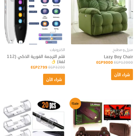
منزل و مطبخ
الكترونيات
قلم الترجمة الفورية الذكي (112
Lazy Boy Chair
لغة)
EGP
9000
EGP
12000
EGP
2799
EGP
3200
شراء الأن
شراء الأن
Sale!