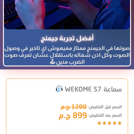
أفضل تجربة جيمنج
صوتها في الجيمنج ممتاز مفيهوش اي تاخير في وصول
الصوت وكل اذن شغاله باستقلال عشان تعرف صوت
الضرب منين 🕹
سماعة WEKOME S7
1200 ج.م
السعر قبل التخفيض:
899 ج.م
السعر بعد التخفيض:




