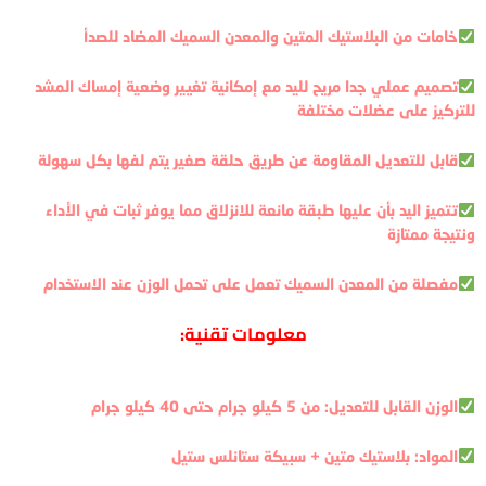
خامات من البلاستيك المتين والمعدن السميك المضاد للصدأ
تصميم عملي جدا مريح لليد مع إمكانية تغيير وضعية إمساك المشد
للتركيز على عضلات مختلفة
قابل للتعديل المقاومة عن طريق حلقة صغير يتم لفها بكل سهولة
تتميز اليد بأن عليها طبقة مانعة للانزلاق مما يوفر ثبات في الأداء
ونتيجة ممتازة
مفصلة من المعدن السميك تعمل على تحمل الوزن عند الاستخدام
معلومات تقنية:
الوزن القابل للتعديل: من 5 كيلو جرام حتى 40 كيلو جرام
المواد: بلاستيك متين + سبيكة ستانلس ستيل