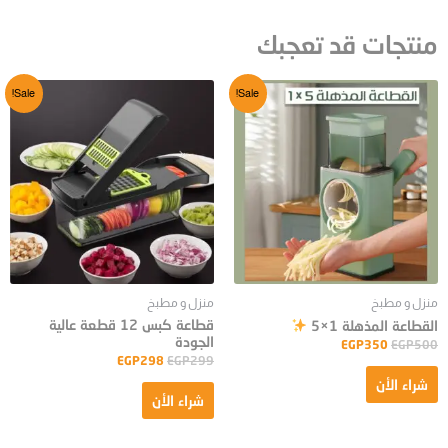
منتجات قد تعجبك
Sale!
Sale!
منزل و مطبخ
منزل و مطبخ
قطاعة كبس 12 قطعة عالية
القطاعة المذهلة 1×5
الجودة
EGP
350
EGP
500
EGP
298
EGP
299
شراء الأن
شراء الأن