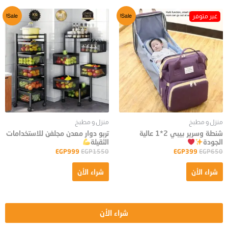
Sale!
Sale!
منزل و مطبخ
منزل و مطبخ
شنطة وسرير بيبي 2*1 عالية
تربو دوار معدن مجلفن للاستخدامات
الجودة
الثقيلة
EGP
999
EGP
1550
EGP
399
EGP
650
شراء الأن
شراء الأن
شراء الأن
جميع الحقوق محفوظة pandastore © 2023