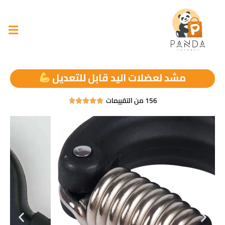
مشد لعضلات اليد قابل للتعديل
156 من التقييمات




