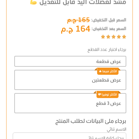
مشد لعضلات اليد قابل للتعديل
165 ج.م
السعر قبل التخفيض:
164 ج.م
السعر بعد التخفيض:





برجاء اختيار عدد القطع
عرض قطعة
عرض قطعتين
عرض 3 قطع
برجاء ملئ البيانات لطلب المنتج
الاسم ثنائي