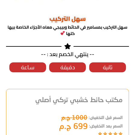
سهل التركيب
سهل التركيب بمسامير في الحائط وبييجي معاه الأجزاء الخاصة بيها
كلها
-- ينتهي الخصم بعد : --
ثانية
دقيقة
ساعة
مكتب حائط خشبي تركي أصلي
1000 ج.م
السعر قبل التخفيض:
699 ج.م
السعر بعد التخفيض:




