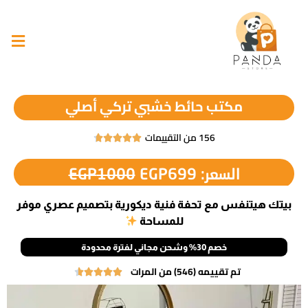
مكتب حائط خشبي تركي أصلي
156 من التقييمات





السعر:
699
EGP
1000
EGP
بيتك هيتنفس مع تحفة فنية ديكورية بتصميم عصري موفر
للمساحة
خصم 30% وشحن مجاني لفترة محدودة
تم تقييمه (546) من المرات




