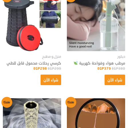
ديكور
منزل و مطبخ
مرطب هواء وفواحة كهربية
كرسي رحلات محمول قابل للطي
EGP
298
EGP
299
EGP
379
EGP
380
شراء الأن
شراء الأن
Sale!
Sale!