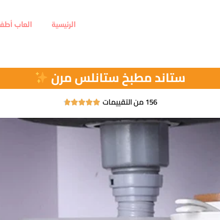
الرئيسية
العاب أطفا
ستاند مطبخ ستانلس مرن
156 من التقييمات




