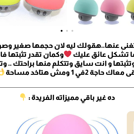
ى عنها..هقولك ليه لان حجمها صغير وصوته
ما تشكل عائق عليك
وكمان تقدر تثبتها ف
وتثبتها و انت سايق وتتكلم منها براحتك .. 
معاك حاجة 2في 1 ومش هتاخد مساحة
ده غير باقي مميزاته الفريدة :