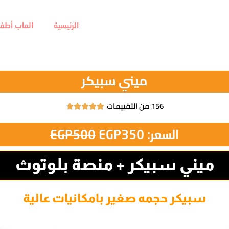
الرئيسية
العاب أطفا
ميني سبيكر
156 من التقييمات





السعر:
350
EGP
500
EGP
ميني سبيكر + منصة بلوتوث
سبيكر حجمه صغير بامكانيات عالية