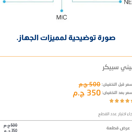
صورة توضيحية لمميزات الجهاز.
يني سبيكر
500 ج.م
سعر قبل التخفيض:
350 ج.م
سعر بعد التخفيض:




جاء اختيار عدد القطع
500 ج.م
عرض قطعة
350 ج.م