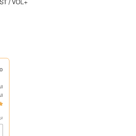
م
ال
ال

بر