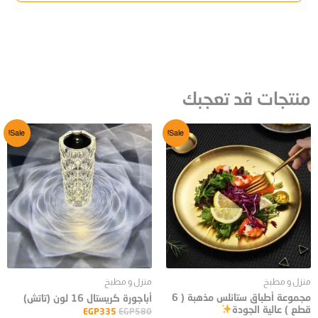
منتجات قد تعجبك
Sale!
Sale!
منزل و مطبخ
منزل و مطبخ
مجموعة أطباق ستانلس مذهبة ( 6
أباجورة كريستال 16 لون (تاتش)
قطع ) عالية الجودة
EGP
335
EGP
580