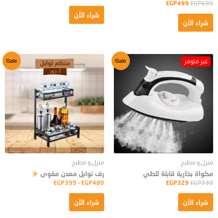
EGP
499
EGP
699
شراء الأن
شراء الأن
Sale!
Sale!
منزل و مطبخ
منزل و مطبخ
مكواة بخارية قابلة للطي
رف توابل معدن مقوى
EGP
399
–
EGP
480
EGP
329
EGP
330
شراء الأن
شراء الأن