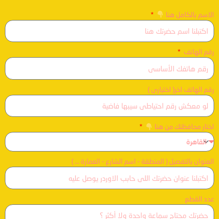
الاسم بالكامل هنا
رقم الهاتف
رقم الهاتف اخر( اختيارى )
اختار محافظتك من هنا
العنوان بالتفصيل ( المنطقة - اسم الشارع - العمارة ... )
عدد القطع