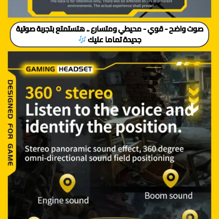
صوت واضح - قوي - محيطي ومتسارع .. هتستمتع بتجربة صوتية
جديدة تماما عليك