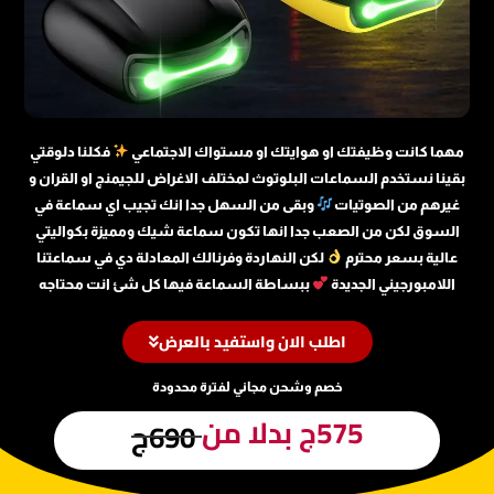
مهما كانت وظيفتك او هوايتك او مستواك الاجتماعي
فكلنا دلوقتي
بقينا نستخدم السماعات البلوتوث لمختلف الاغراض للجيمنج او القران و
غيرهم من الصوتيات
وبقى من السهل جدا انك تجيب اي سماعة في
السوق لكن من الصعب جدا انها تكون سماعة شيك ومميزة بكواليتي
عالية بسعر محترم
لكن النهاردة وفرنالك المعادلة دي في سماعتنا
اللامبورجيني الجديدة
ببساطة السماعة فيها كل شئ انت محتاجه
اطلب الان واستفيد بالعرض
خصم وشحن مجاني لفترة محدودة
575ج بدلا من
690ج