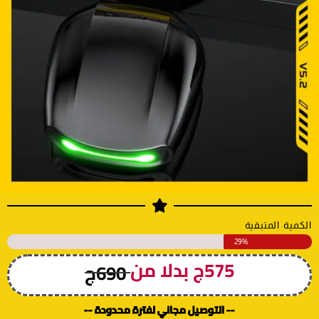
الكمية المتبقية
29%
575ج بدلا من
690ج
-- التوصيل مجاني لفترة محدودة --