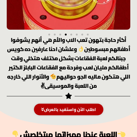
أكثر حاجة بتهون تعب الاب والأم هي أنهم يشوفوا
أطفالهم مبسوطين
وعلشان احنا عارفين ده كويس
جبنالكم لعبة الفقاعات بشكل مختلف هتخلي وقت
أطفالكم مليان لعب وفرحة مع الفقاعات البابلز الكتير
اللي هتكون ماليه الجو حواليهم
والأنوار اللي خارجه
من اللعبة والموسيقى✌
اطلب الآن واستفيد بالعرض
اللعبة عندنا مميزاتها مبتخلصش