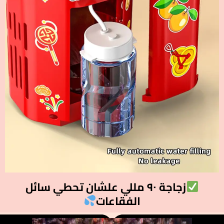
زجاجة ٩٠ مللي علشان تحطي سائل
الفقاعات