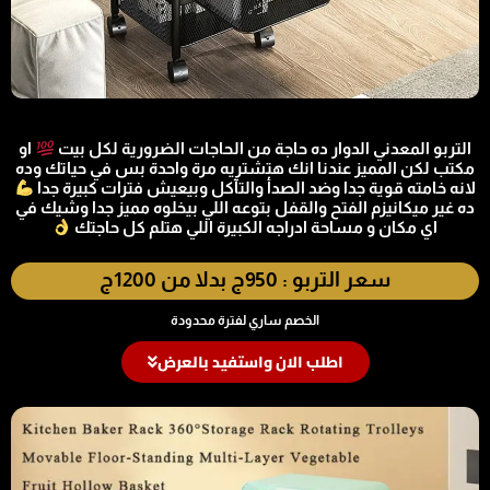
التربو المعدني الدوار ده حاجة من الحاجات الضرورية لكل بيت
او
مكتب لكن المميز عندنا انك هتشتريه مرة واحدة بس في حياتك وده
لانه خامته قوية جدا وضد الصدأ والتآكل وبيعيش فترات كبيرة جدا
ده غير ميكانيزم الفتح والقفل بتوعه اللي بيخلوه مميز جدا وشيك في
اي مكان و مساحة ادراجه الكبيرة اللي هتلم كل حاجتك
سعر التربو : 950ج بدلا من 1200ج
الخصم ساري لفترة محدودة
اطلب الان واستفيد بالعرض