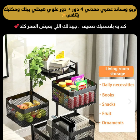
تربو وستاند عصري معدني 4 دور + دور علوي هيخلي بيتك ومكتبك
يتنفس
كفاية بلاستيك ضعيف .. جيبنالك اللي يعيش العمر كله