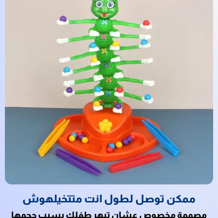
ممكن توصل لطول انت متتخيلهوش
مصممة مخصوص عشان تبهر طفلك بسبب حجمها