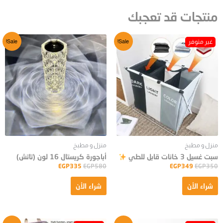
منتجات قد تعجبك
Sale!
Sale!
منزل و مطبخ
منزل و مطبخ
سبت غسيل 3 خانات قابل للطي
أباجورة كريستال 16 لون (تاتش)
EGP
335
EGP
580
EGP
349
EGP
350
شراء الأن
شراء الأن