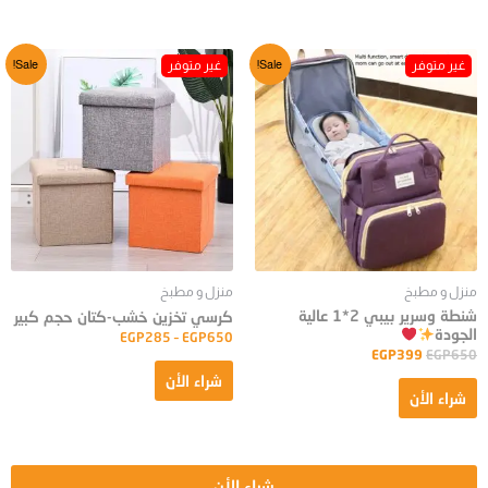
Sale!
Sale!
منزل و مطبخ
منزل و مطبخ
شنطة وسرير بيبي 2*1 عالية
كرسي تخزين خشب-كتان حجم كبير
الجودة
EGP
285
–
EGP
650
EGP
399
EGP
650
شراء الأن
شراء الأن
شراء الأن