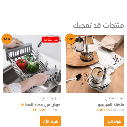
منتجات قد تعجبك
Sale!
Sale!
منزل و مطبخ
منزل و مطبخ
ماكينة السبريسو
حوض مرن مضاد للصدأ
EGP
220
EGP
300
EGP
335
EGP
450
شراء الأن
شراء الأن