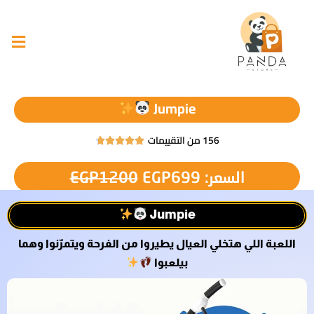
Jumpie
156 من التقييمات





السعر:
699
EGP
1200
EGP
Jumpie
اللعبة اللي هتخلي العيال يطيروا من الفرحة ويتمرّنوا وهما
بيلعبوا