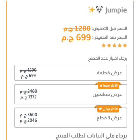
Jumpie
1200 ج.م
السعر قبل التخفيض:
699 ج.م
السعر بعد التخفيض:





برجاء اختيار عدد القطع
1200 ج.م
عرض قطعة
699 ج.م
2400 ج.م
عرض قطعتين
1372 ج.م
3600 ج.م
عرض 3 قطع
2046 ج.م
برجاء ملئ البيانات لطلب المنتج