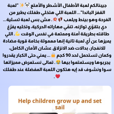
جيبنالكم لعبة الأطفال الأشطر والأمتع
"لعبة
القفز الباندا"… اللعبة اللي هتخلي طفلك يطير من
الفرحة وهو بينط ويلعب
. مش بس لعبة تسلية…
دي بتقوّي توازنه، تنمّي مهاراته الحركية، وتخليه يفرّغ
طاقته بطريقة آمنة وممتعة في نفس الوقت
. اللي
يميزها عن أي لعبة تانية إنها معمولة بخامة قوية مضادة
للانفجار، بدالات ضد الانزلاق عشان الأمان الكامل،
وكمان تستحمل لحد 90 كجم
… يعني حتى الكبار يقدروا
يجربوها ويستمتعوا بيها
. تعالى نستعرض مميزاتها
سوا ونشوف قد إيه هتكون اللعبة المفضلة عند طفلك
.